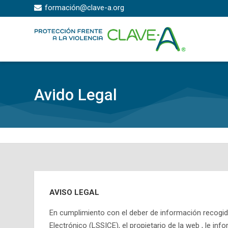
Skip to navigation
Skip to search form
Skip to login form
Skip to footer
Salta al contenido principal
formación@clave-a.org
Avido Legal
AVISO LEGAL
En cumplimiento con el deber de información recogido 
Electrónico (LSSICE), el propietario de la web , le info